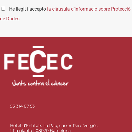
He llegit i accepto
la clàusula d’informació sobre Protecció
de Dades.
93 314 87 53
Hotel d'Entitats La Pau, carrer Pere Vergés,
1 11a planta | 08020 Barcelona