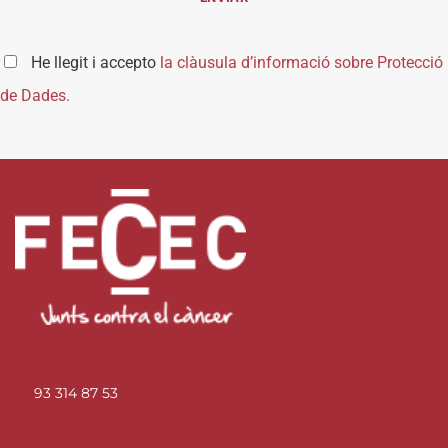
He llegit i accepto
la clàusula d’informació sobre Protecció
de Dades.
93 314 87 53