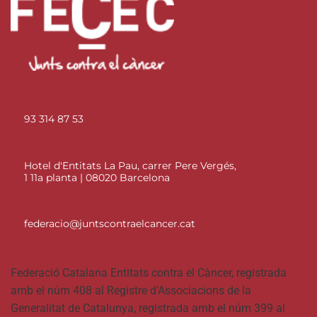
93 314 87 53
Hotel d'Entitats La Pau, carrer Pere Vergés,
1 11a planta | 08020 Barcelona
federacio@juntscontraelcancer.cat
Federació Catalana Entitats contra el Càncer, registrada
amb el núm 408 al Registre d’Associacions de la
Generalitat de Catalunya, registrada amb el núm 399 al