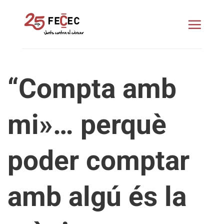
Skip
to
content
“Compta amb
mi»… perquè
poder comptar
amb algú és la