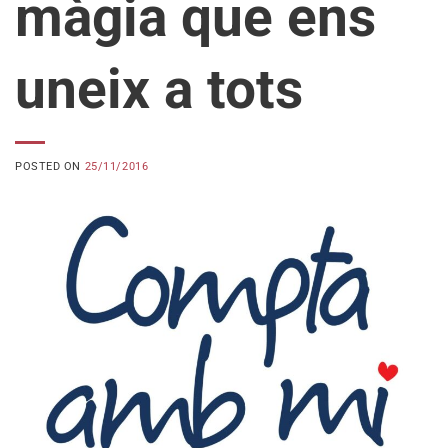
màgia que ens
uneix a tots
POSTED ON
25/11/2016