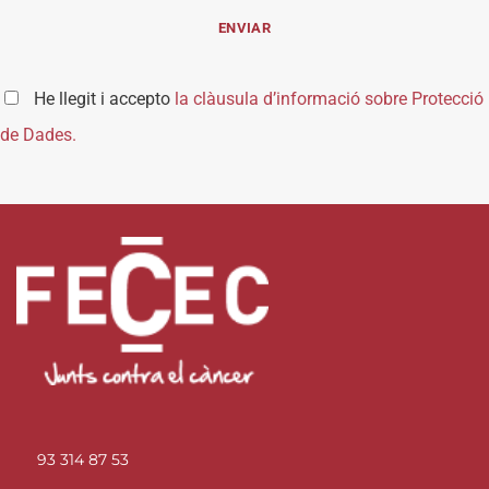
He llegit i accepto
la clàusula d’informació sobre Protecció
de Dades.
93 314 87 53