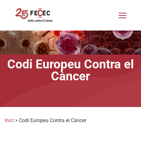
Skip
to
content
Codi Europeu Contra el
Càncer
Inici
>
Codi Europeu Contra el Càncer