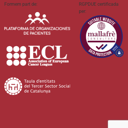
Formem part de:
RGPDUE certificada
per: