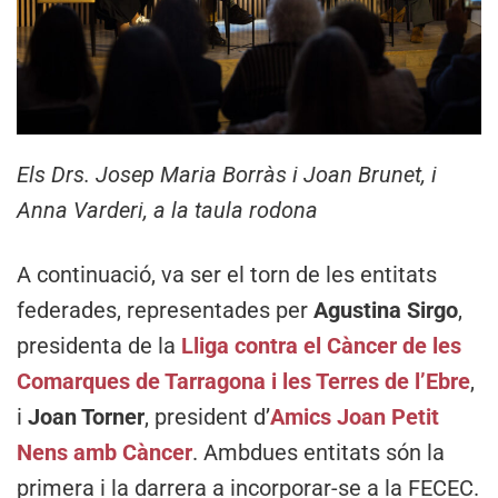
Els Drs. Josep Maria Borràs i Joan Brunet, i
Anna Varderi, a la taula rodona
A continuació, va ser el torn de les entitats
federades, representades per
Agustina Sirgo
,
presidenta de la
Lliga contra el Càncer de les
Comarques de Tarragona i les Terres de l’Ebre
,
i
Joan Torner
, president d’
Amics Joan Petit
Nens amb Càncer
. Ambdues entitats són la
primera i la darrera a incorporar-se a la FECEC.