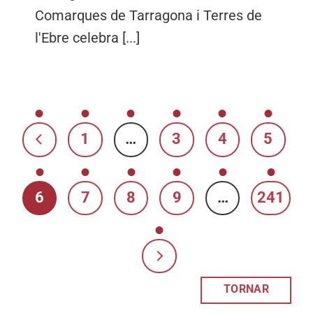
Comarques de Tarragona i Terres de
l'Ebre celebra [...]
1
…
3
4
5
6
7
8
9
…
241
TORNAR