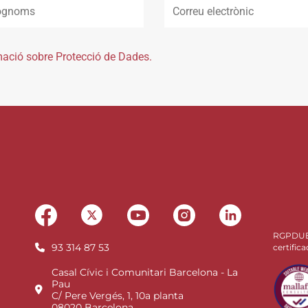
mació sobre Protecció de Dades.
RGPDU
93 314 87 53
certifica
Casal Cívic i Comunitari Barcelona - La
Pau
C/ Pere Vergés, 1, 10a planta
08020 Barcelona