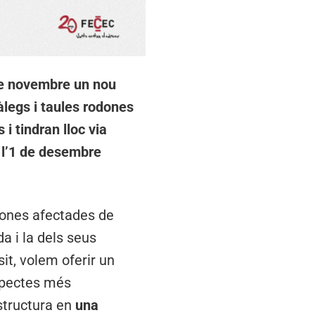
 de novembre un nou
iàlegs i taules rodones
i tindran lloc via
 l’1 de desembre
rsones afectades de
da i la dels seus
sit, volem oferir un
aspectes més
’estructura en
una