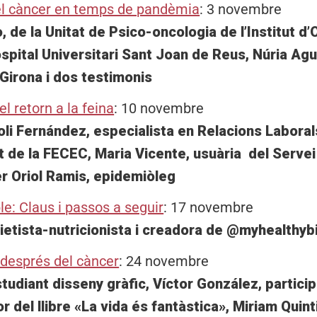
el càncer en temps de pandèmia
: 3 novembre
, de la Unitat de Psico-oncologia de l’Institut d’
ospital Universitari Sant Joan de Reus, Núria A
Girona i dos testimonis
l retorn a la feina
: 10 novembre
oli Fernández, especialista en Relacions Laboral
t de la FECEC, Maria Vicente, usuària del Servei
er Oriol Ramis, epidemiòleg
e: Claus i passos a seguir
: 17 novembre
ietista-nutricionista i creadora de @myhealthy
 després del càncer
: 24 novembre
tudiant disseny gràfic, Víctor González, partici
r del llibre «La vida és fantàstica», Miriam Quint