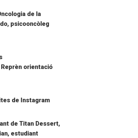
Oncologia de la
gudo, psicooncòleg
s
 Reprèn orientació
bites de Instagram
pant de Titan Dessert,
ian, estudiant