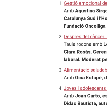
Gestió emocional d
Amb
Agustina Sirgo
Catalunya Sud i l’H
Fundació Oncolliga 
Després del càncer: e
Taula rodona amb
L
Clara Rosàs, Geren
laboral. Moderat p
Alimentació saludabl
Amb
Gina Estapé, d
Joves i adolescents
Amb
Joan Curto, es
Didac Bautista, auto