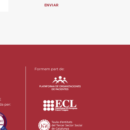
Formem part de:
E
da per: