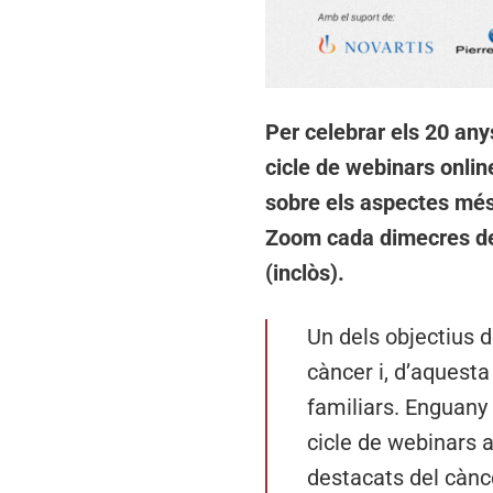
Per celebrar els 20 an
cicle de webinars onlin
sobre els aspectes més r
Zoom cada dimecres de 
(inclòs).
Un dels objectius d
càncer i, d’aquesta
familiars. Enguan
cicle de webinars 
destacats del càncer