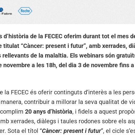
ys d’història de la FECEC oferim durant tot el mes
e titulat “Càncer: present i futur”, amb xerrades, d
ellevants de la malaltia. Els webinars són gratuïts 
novembre a les 18h, del dia 3 de novembre fins a
e la FECEC és oferir continguts d’interès a les pe
 manera, contribuir a millorar la seva qualitat de vi
y complim
20 anys d’història
, i fidels a aquest propò
amb xerrades, diàlegs i taules rodones sobre els 
. Sota el títol “
Càncer: present i futur
”, el cicle s