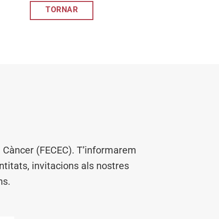
TORNAR
el Càncer (FECEC). T’informarem
titats, invitacions als nostres
ns.