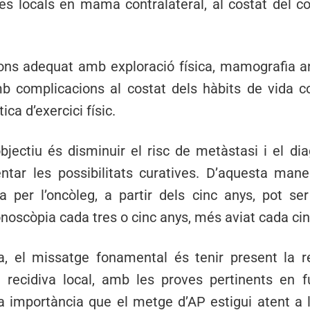
ves locals en mama contralateral, al costat del c
ns adequat amb exploració física, mamografia anu
b complicacions al costat dels hàbits de vida c
tica d’exercici físic.
objectiu és disminuir el risc de metàstasi i el di
tar les possibilitats curatives. D’aquesta man
ta per l’oncòleg, a partir dels cinc anys, pot s
noscòpia cada tres o cinc anys, més aviat cada cin
a, el missatge fonamental és tenir present la 
e recidiva local, amb les proves pertinents en 
a importància que el metge d’AP estigui atent a 