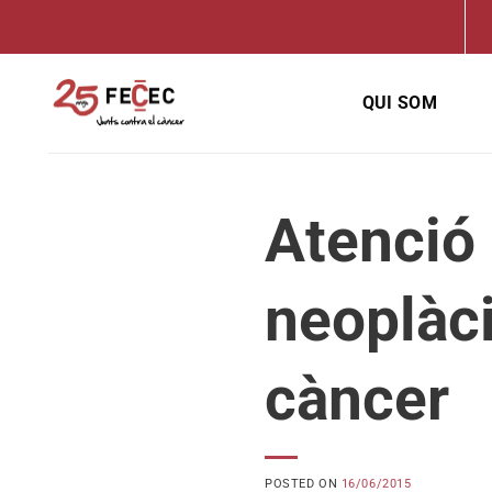
Skip
to
content
QUI SOM
Atenció 
neoplàc
càncer
POSTED ON
16/06/2015