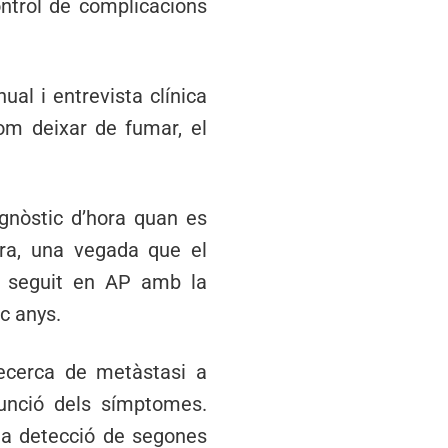
ontrol de complicacions
al i entrevista clínica
om deixar de fumar, el
agnòstic d’hora quan es
era, una vegada que el
er seguit en AP amb la
c anys.
recerca de metàstasi a
funció dels símptomes.
la detecció de segones