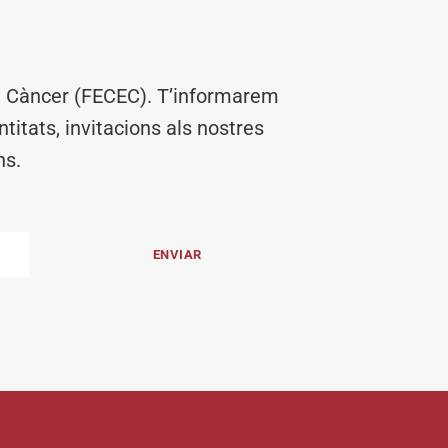
el Càncer (FECEC). T’informarem
titats, invitacions als nostres
ns.