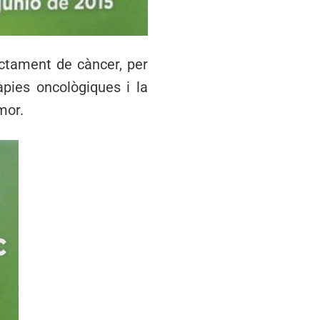
actament de càncer, per
àpies oncològiques i la
mor.