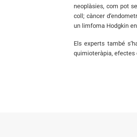
neoplàsies, com pot se
coll; càncer d’endomet
un limfoma Hodgkin en 
Els experts també s’ha
quimioteràpia, efectes 