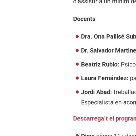
d’assistir a un mínim d
Docents
Dra. Ona Pallisé Sub
Dr. Salvador Martin
Beatriz Rubio:
Psico
Laura Fernández:
ps
Jordi Abad:
treballa
Especialista en acom
Descarrega’t el progra
Dies:
dijous 11 i div