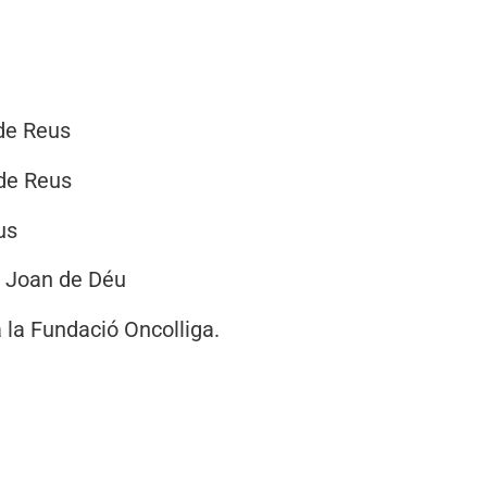
 de Reus
 de Reus
us
t Joan de Déu
a la Fundació Oncolliga.