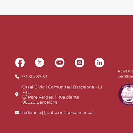
RGPDU
93 314 87 53
certifica
Casal Cívic i Comunitari Barcelona - La
Pau
C/ Pere Vergés, 1, 10a planta
08020 Barcelona
federacio@juntscontraelcancer.cat