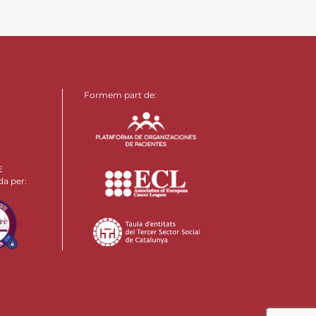
Formem part de:
E
da per: