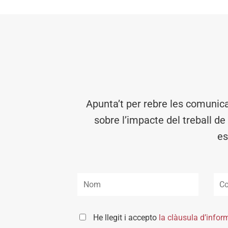
Apunta’t per rebre les comunic
sobre l’impacte del treball de
es
He llegit i accepto
la clàusula d’infor