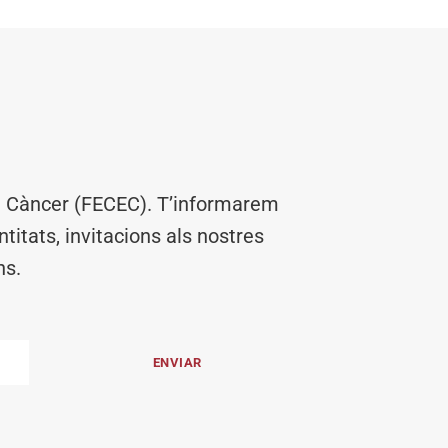
el Càncer (FECEC). T’informarem
titats, invitacions als nostres
ns.