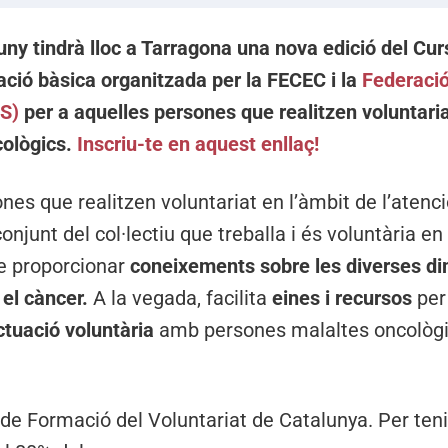
juny
tindrà lloc a Tarragona una nova edició del Cur
ació bàsica organitzada per la FECEC i la
Federació
VS)
per a aquelles persones que realitzen voluntaria
cològics.
Inscriu-te en aquest enllaç!
ones que realitzen voluntariat en l’àmbit de l’atenc
onjunt del col·lectiu que treballa i és voluntària en
de proporcionar
coneixements sobre les diverses d
el càncer.
A la vegada, facilita
eines i recursos
pe
ctuació voluntària
amb persones malaltes oncològ
de Formació del Voluntariat de Catalunya. Per tenir 