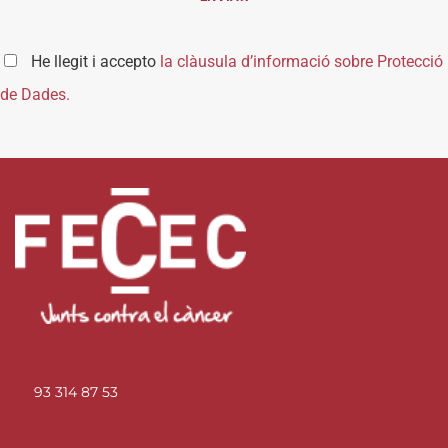
He llegit i accepto
la clàusula d’informació sobre Protecció
de Dades.
93 314 87 53