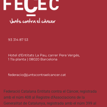
93 314 87 53
Hotel d'Entitats La Pau, carrer Pere Vergés,
1 11a planta | 08020 Barcelona
federacio@juntscontraelcancer.cat
Federació Catalana Entitats contra el Càncer, registrada
amb el núm 408 al Registre d’Associacions de la
Generalitat de Catalunya, registrada amb el núm 399 al