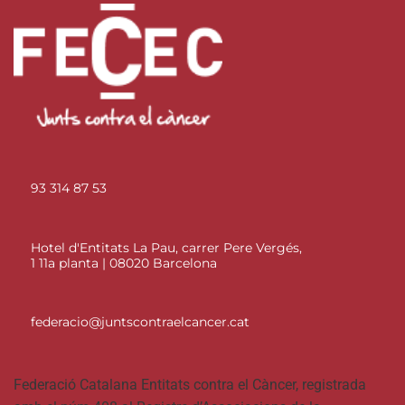
93 314 87 53
Hotel d'Entitats La Pau, carrer Pere Vergés,
1 11a planta | 08020 Barcelona
federacio@juntscontraelcancer.cat
Federació Catalana Entitats contra el Càncer, registrada