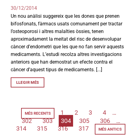
30/12/2014
Un nou anàlisi suggereix que les dones que prenen
bifosfonats, fàrmacs usats comunament per tractar
l’osteoporosi i altres malalties òssies, tenen
aproximadament la meitat del risc de desenvolupar
càncer d’endometri que les que no fan servir aquests
medicaments. L’estudi recolza altres investigacions
anteriors que han demostrat un efecte contra el
càncer d’aquest tipus de medicaments. [...]
LLEGIR MÉS
1
2
3
4
…
MÉS RECENTS
302
303
304
305
306
…
314
315
316
317
MÉS ANTICS