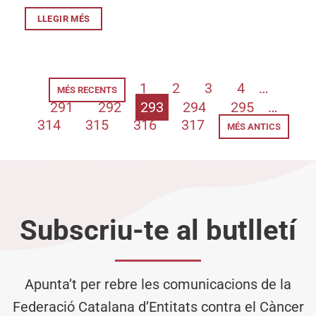
LLEGIR MÉS
1
2
3
4
…
MÉS RECENTS
291
292
293
294
295
…
314
315
316
317
MÉS ANTICS
Subscriu-te al butlletí
Apunta’t per rebre les comunicacions de la
Federació Catalana d’Entitats contra el Càncer