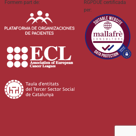
Formem part de:
RGPDUE certificada
per: