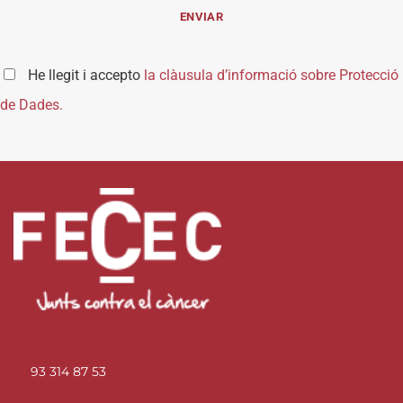
He llegit i accepto
la clàusula d’informació sobre Protecció
de Dades.
93 314 87 53