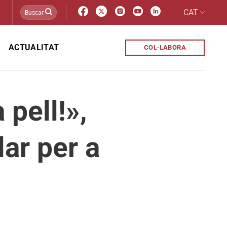
CAT
ACTUALITAT
COL·LABORA
 pell!»,
ar per a
s