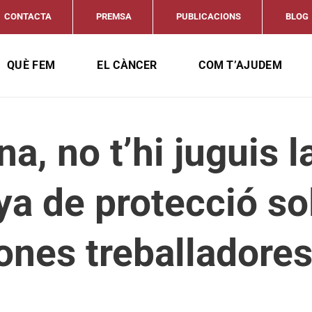
CONTACTA
PREMSA
PUBLICACIONS
BLOG
QUÈ FEM
EL CÀNCER
COM T’AJUDEM
na, no t’hi juguis la
 de protecció sol
ones treballadore