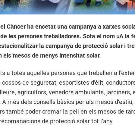
 el Càncer ha encetat una campanya a xarxes soc
 de les persones treballadores. Sota el nom «A la fei
estacionalitzar la campanya de protecció solar i t
en els mesos de menys intensitat solar.
ts a totes aquelles persones que treballen a l’exte
 cossos de seguretat, esportistes d’èlit, conductors,
leure, agricultors, venedors ambulants, jardiners, e
 A més dels consells bàsics per als mesos d’estiu
lars també poder cremar la pell en els mesos de tard
 recomanacions de protecció solar tot l’any.