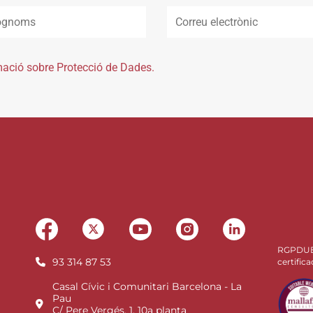
mació sobre Protecció de Dades.
RGPDU
93 314 87 53
certifica
Casal Cívic i Comunitari Barcelona - La
Pau
C/ Pere Vergés, 1, 10a planta