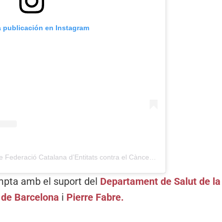
a publicación en Instagram
Una publicación compartida de Federació Catalana d’Entitats contra el Càncer (FECEC) (@fececfederacio)
pta amb el suport del
Departament de Salut de la
 de Barcelona
i
Pierre Fabre
.