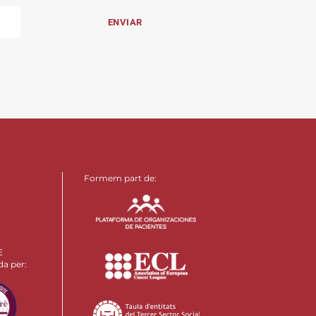
Formem part de:
E
da per: