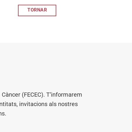
TORNAR
el Càncer (FECEC). T’informarem
titats, invitacions als nostres
ns.