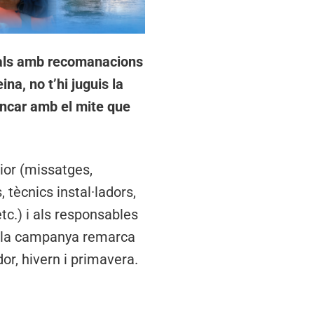
ials amb recomanacions
na, no t’hi juguis la
rencar amb el mite que
rior (missatges,
 tècnics instal·ladors,
tc.) i als responsables
, la campanya remarca
or, hivern i primavera.