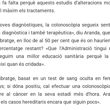
 fa falta perquè aquests estudis d’alteracions mo
al màxim els tractaments.
oves diagnòstiques, la colonoscòpia segueix sent
diagnòstica i també terapèutica», diu Aranda, qu
bratge, en lloc de al 50 per cent que és on hauríem
ercentatge restant? «Que l’Administració tingui 
eguim una millor educació sanitària perquè la
ixi quan és cridada».
 cribratge, basat en un test de sang oculta en fe
ys; si dóna positiu, cal efectuar una colonoscòpia
e al càncer en la seva estadi més d’hora. Ar
 els casos hereditaris encara que siguin pocs».