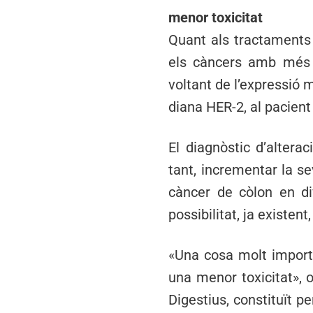
menor toxicitat
Quant als tractaments 
els càncers amb més i
voltant de l’expressió 
diana HER-2, al pacient
El diagnòstic d’altera
tant, incrementar la se
càncer de còlon en di
possibilitat, ja existen
«Una cosa molt importa
una menor toxicitat», 
Digestius, constituït p