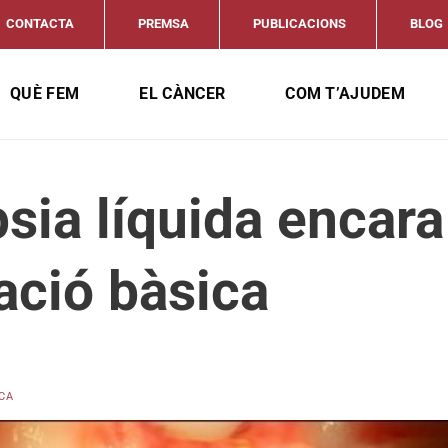
CONTACTA
PREMSA
PUBLICACIONS
BLOG
QUÈ FEM
EL CÀNCER
COM T’AJUDEM
sia líquida encara 
ació bàsica
CA