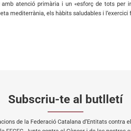
amb atenció primària i un «esforç de tots per in
ta mediterrània, els hàbits saludables i l’exercici f
Subscriu-te al butlletí
acions de la Federació Catalana d’Entitats contra 
 la FECEC, Junts contra el Càncer i de les nostres en