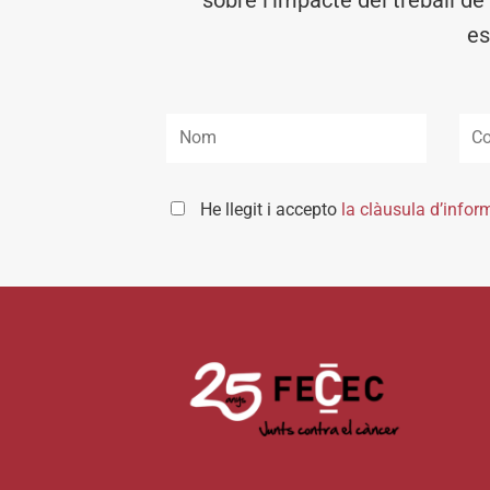
es
He llegit i accepto
la clàusula d’infor