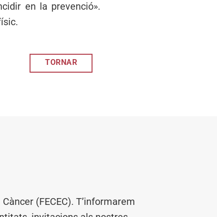
cidir en la prevenció».
ísic.
TORNAR
el Càncer (FECEC). T’informarem
titats, invitacions als nostres