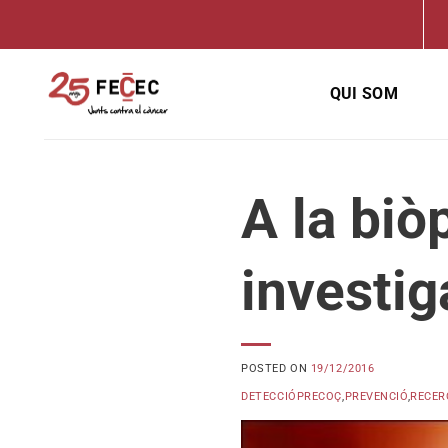
Skip
to
content
QUI SOM
A la biòp
investig
POSTED ON
19/12/2016
DETECCIÓPRECOÇ
,
PREVENCIÓ
,
RECER