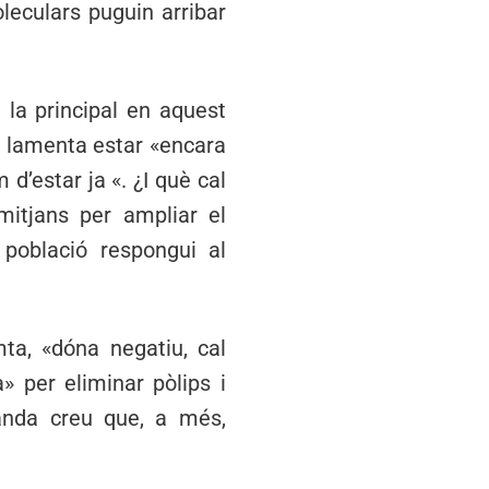
leculars puguin arribar
 la principal en aquest
e lamenta estar «encara
 d’estar ja «. ¿I què cal
mitjans per ampliar el
 població respongui al
mta, «dóna negatiu, cal
» per eliminar pòlips i
anda creu que, a més,