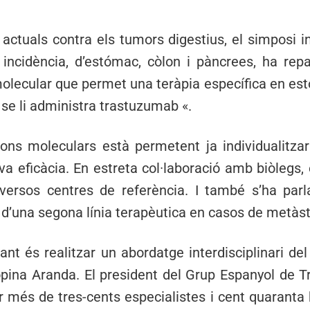
actuals contra els tumors digestius, el simposi in
ncidència, d’estómac, còlon i pàncrees, ha repas
molecular que permet una teràpia específica en est
 se li administra trastuzumab «.
cions moleculars està permetent ja individualitzar
va eficàcia. En estreta col·laboració amb biòlegs,
versos centres de referència. I també s’ha parl
t, d’una segona línia terapèutica en casos de metàst
nt és realitzar un abordatge interdisciplinari del
opina Aranda. El president del Grup Espanyol de
er més de tres-cents especialistes i cent quaranta h