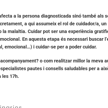
fecta a la persona diagnosticada sinó també als se
retament, a qui assumeix el rol de cuidador/a, un p
 la malaltia. Cuidar pot ser una experiència gratif
i emocional. En aquesta etapa és necessari buscar l’e
al, emocional…) i cuidar-se per a poder cuidar.
 acompanyament? o com realitzar millor la meva au
specialistes pautes i consells saludables per a aix
a les 17h.