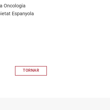
ia Oncologia
cietat Espanyola
TORNAR