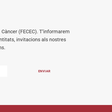
el Càncer (FECEC). T’informarem
titats, invitacions als nostres
ns.