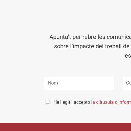
Apunta’t per rebre les comunic
sobre l’impacte del treball de
es
He llegit i accepto
la clàusula d’infor