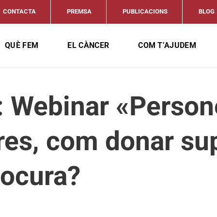
CONTACTA
PREMSA
PUBLICACIONS
BLOG
QUÈ FEM
EL CÀNCER
COM T’AJUDEM
l: Webinar «Perso
es, com donar sup
tocura?