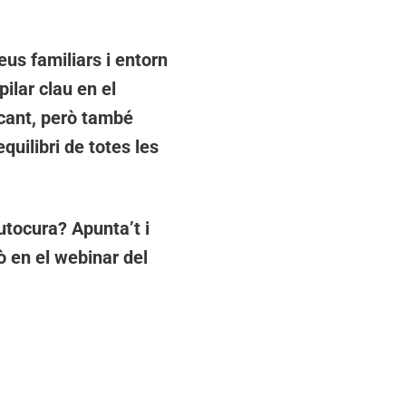
us familiars i entorn
ilar clau en el
icant, però també
quilibri de totes les
tocura? Apunta’t i
ò en el webinar del