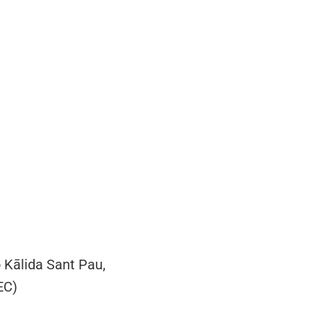
ó Kālida Sant Pau,
EC)