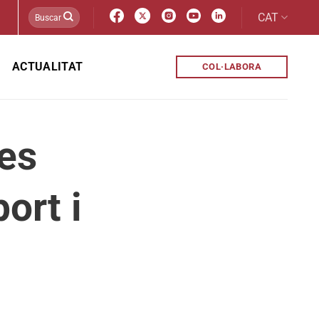
CAT
ACTUALITAT
COL·LABORA
nes
ort i