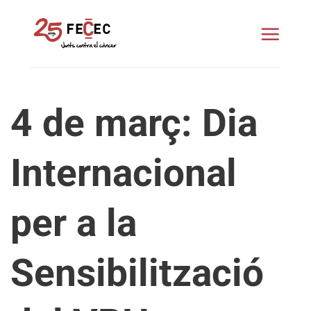
Skip
to
content
4 de març: Dia
Internacional
per a la
Sensibilització