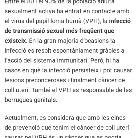
Entre el 80 i el 90% de la població adulta
sexualment activa ha entrat en contacte amb
el virus del papil·loma humà (VPH), la
infecció
de transmissió sexual més freqüent que
existeix
. En la gran majoria d’ocasions la
infecció es resolt espontàniament gràcies a
l’acció del sistema immunitari. Però, hi ha
casos en què la infecció persisteix i pot causar
lesions preconceroses i finalment càncer de
coll uterí. També el VPH es responsable de les
berrugues genitals.
Actualment, es considera que amb les eines
de prevenció que tenim el càncer de coll uterí
causat pel VPH és un càncer que es podria