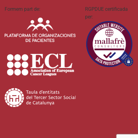
Formem part de:
RGPDUE certificada
per: