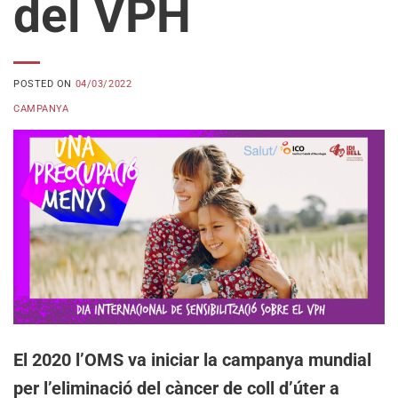
del VPH
POSTED ON
04/03/2022
CAMPANYA
El 2020 l’OMS va iniciar la campanya mundial
per l’eliminació del càncer de coll d’úter a