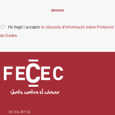
He llegit i accepto
la clàusula d’informació sobre Protecció
de Dades.
93 314 87 53