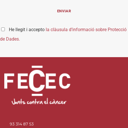
He llegit i accepto
la clàusula d’informació sobre Protecció
de Dades.
93 314 87 53