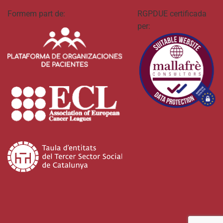
Formem part de:
RGPDUE certificada
per: