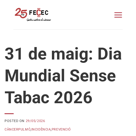
Skip
to
content
31 de maig: Dia
Mundial Sense
Tabac 2026
POSTED ON
29/05/2026
CÀNCERPULMÓ
,
INCIDÈNCIA
,
PREVENCIÓ