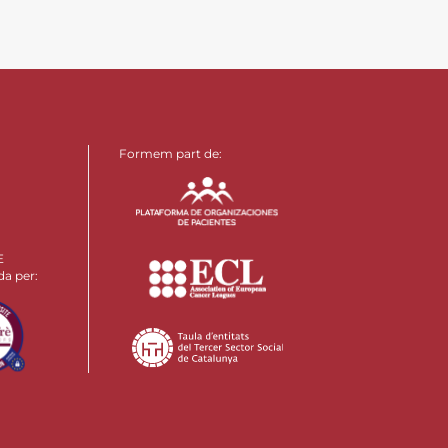
Formem part de:
E
da per: