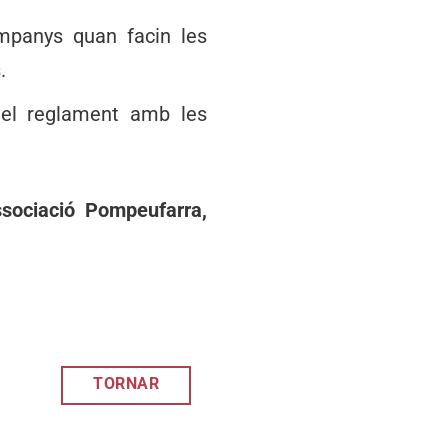
ompanys quan facin les
.
 el reglament amb les
ssociació Pompeufarra,
TORNAR