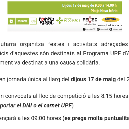
arra organitza festes i activitats adreçade
ficis d’aquestes són destinats al Programa UPF d’A
ment va destinat a una causa solidària.
en jornada única al llarg del
dijous 17 de maig
del 
n convocats al lloc de competició a les 8:15 hores p
portar el DNI o el carnet UPF
)
ençarà a les 09:00 hores (
es prega molta puntualit