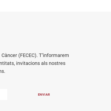
el Càncer (FECEC). T’informarem
titats, invitacions als nostres
ns.