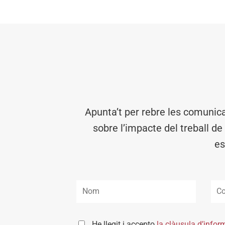
Apunta’t per rebre les comunic
sobre l’impacte del treball de
es
He llegit i accepto
la clàusula d’infor