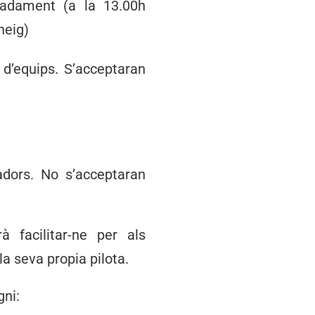
imadament (a la 13.00h
rneig)
 d’equips. S’acceptaran
adors. No s’acceptaran
à facilitar-ne per als
la seva propia pilota.
gni: