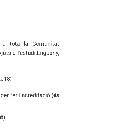
s a tota la Comunitat
juts a l’estudi.Enguany,
2018:
er fer l’acreditació (
és
at
)