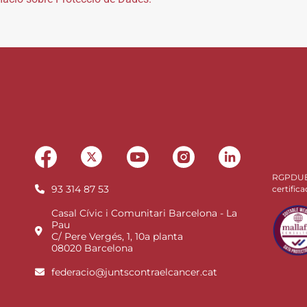
RGPDU
93 314 87 53
certifica
Casal Cívic i Comunitari Barcelona - La
Pau
C/ Pere Vergés, 1, 10a planta
08020 Barcelona
federacio@juntscontraelcancer.cat