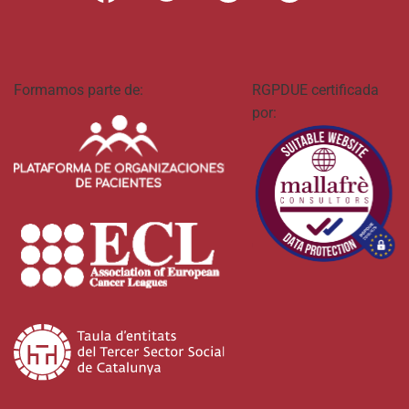
Formamos parte de:
RGPDUE certificada
por: