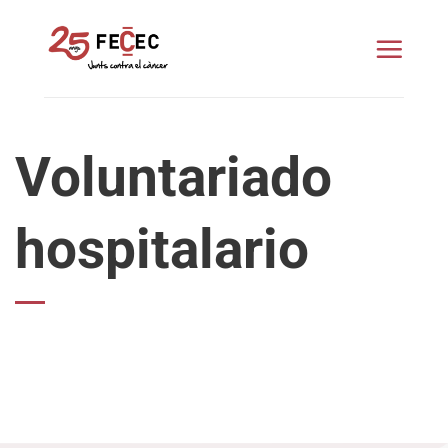
Saltar
al
contenido
Voluntariado
hospitalario