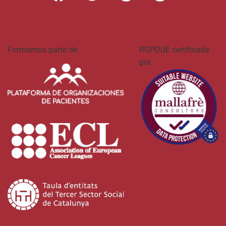
Formamos parte de:
RGPDUE certificada
por: