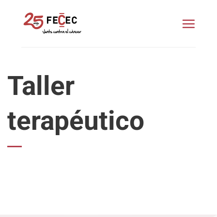
Saltar
al
contenido
Taller
terapéutico