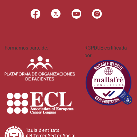
Formamos parte de:
RGPDUE certificada
por: