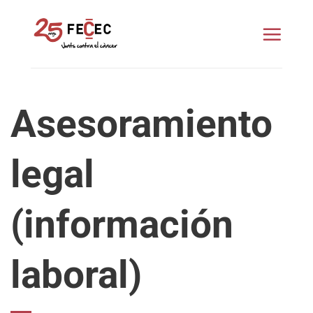
Saltar
al
contenido
Asesoramiento
legal
(información
laboral)