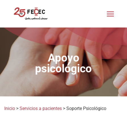
Saltar
al
contenido
Apoyo
psicológico
Inicio
>
Servicios a pacientes
>
Soporte Psicológico