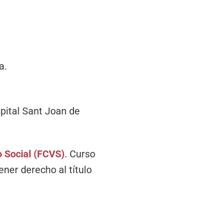
a.
spital Sant Joan de
o Social (FCVS)
. Curso
ner derecho al título