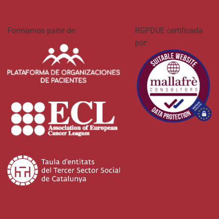
Formamos parte de:
RGPDUE certificada
por: