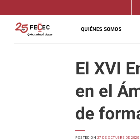
Saltar
al
contenido
QUIÉNES SOMOS
El XVI E
en el Á
de form
POSTED ON
27 DE OCTUBRE DE 2020