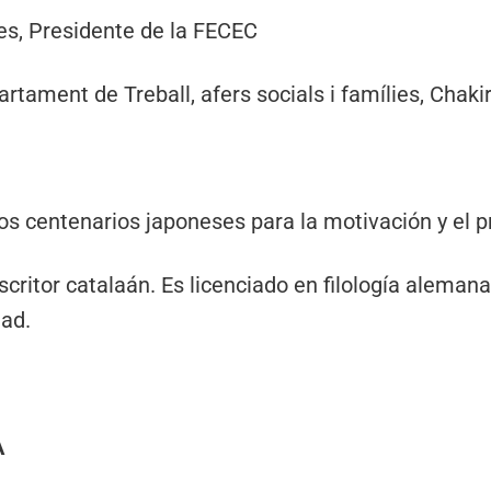
les, Presidente de la FECEC
artament de Treball, afers socials i famílies, Chak
 los centenarios japoneses para la motivación y el p
escritor catalaán. Es licenciado en filología aleman
dad.
A