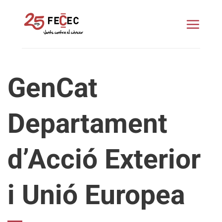
Saltar
al
contenido
GenCat
Departament
d’Acció Exterior
i Unió Europea