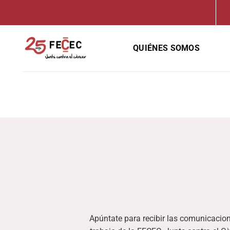
Saltar
al
contenido
QUIÉNES SOMOS
Apúntate para recibir las comunicacion