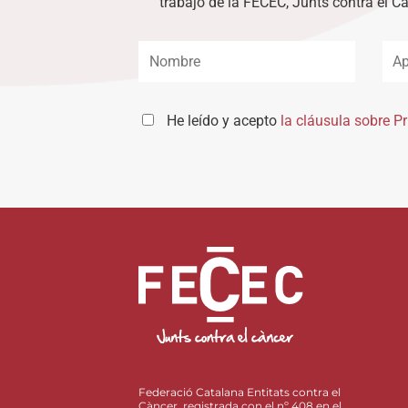
trabajo de la FECEC, Junts contra el C
He leído y acepto
la cláusula sobre P
Federació Catalana Entitats contra el
Càncer, registrada con el nº 408 en el